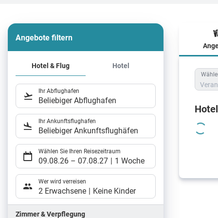
Angebote filtern
Ange
Hote
Hotel & Flug
Hotel
Wählen
Veran
Ihr Abflughafen
Beliebiger Abflughafen
Hote
Ihr Ankunftsflughafen
Beliebiger Ankunftsflughäfen
Wählen Sie Ihren Reisezeitraum
09.08.26
–
07.08.27
1 Woche
Wer wird verreisen
2 Erwachsene
Keine Kinder
Zimmer & Verpflegung