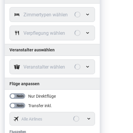
Zimmertypen wählen
Verpflegung wählen
Veranstalter auswählen
Veranstalter wählen
Flüge anpassen
Nur Direktflüge
Nein
Transfer inkl.
Nein
Alle Airlines
Flugzeiten
Flugzeiten