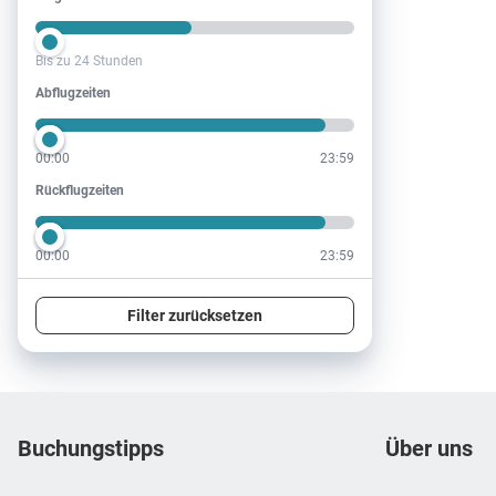
Bis zu 24 Stunden
Abflugzeiten
Abflugzeiten
00:00
23:59
Rückflugzeiten
Rückflugzeiten
00:00
23:59
Filter zurücksetzen
Footer
Footer navigation
Buchungstipps
Über uns