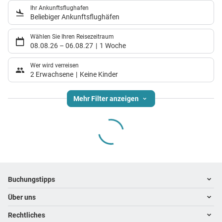
Ihr Ankunftsflughafen
Beliebiger Ankunftsflughäfen
Wählen Sie Ihren Reisezeitraum
08.08.26
–
06.08.27
1 Woche
Wer wird verreisen
2 Erwachsene
Keine Kinder
Mehr Filter anzeigen
Footer
Footer navigation
Buchungstipps
Über uns
Warum im Reisebüro buchen
Hoteltipps
Rechtliches
Kontakt