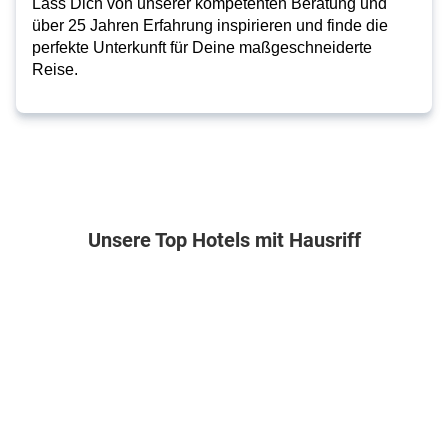
Lass Dich von unserer kompetenten Beratung und
über 25 Jahren Erfahrung inspirieren und finde die
perfekte Unterkunft für Deine maßgeschneiderte
Reise.
Unsere Top Hotels mit Hausriff
Portugal . Madeira . Caniço
Malediven . Lhaviyani Atoll . Ookolhufinolhu
Ägypten . Rotes Meer . Berenice
Mauritius . Süd
Royal
Cocoon
Lahami
Shanti
Orchid
Maldives
Bay
Maurice
Beach
Resort
4
5
Resort
&
7
10
&
Spa
Nächte
Nächte
.
.
Gardens
All
All
5.5