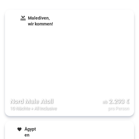
Malediven,
wir kommen!
Nord Male Atoll
2.293
€
ab
10 Nächte
+
All Inclusive
pro Person
Ägypt
en