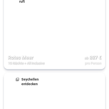
ruft
Rotes Meer
887
€
ab
10 Nächte
+
All Inclusive
pro Person
Seychellen
entdecken