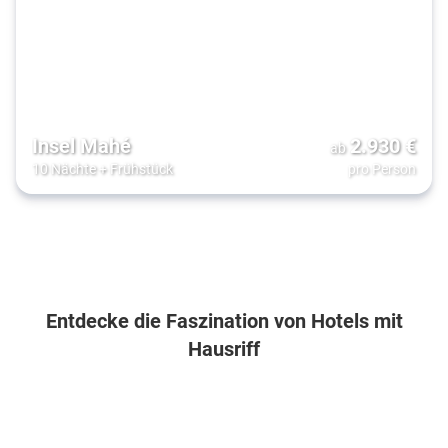
Insel Mahé
2.930
€
ab
10 Nächte
+
Frühstück
pro Person
Entdecke die Faszination von Hotels mit
Hausriff