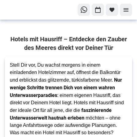
Entdecke die
Hotels mit Hausriff – Entdecke den Zauber
Schönheit der
Unterwasserwelt
des Meeres direkt vor Deiner Tür
Hotels mit
faszinierenden
Stell Dir vor, Du wachst morgens in einem
Hausriffen
einladenden Hotelzimmer auf, öffnest die Balkontür
Nur
entdecken
und erblickst das glitzernde, türkisfarbene Meer.
wenige Schritte trennen Dich von einem wahren
Unterwasserparadies
: einem eigenen Hausriff, das
direkt vor Deinem Hotel liegt. Hotels mit Hausriff sind
faszinierende
der ideale Ort für all jene, die die
Unterwasserwelt hautnah erleben
möchten – ohne
lange Anfahrtswege oder aufwendige Planungen.
Was macht ein Hotel mit Hausriff so besonders?