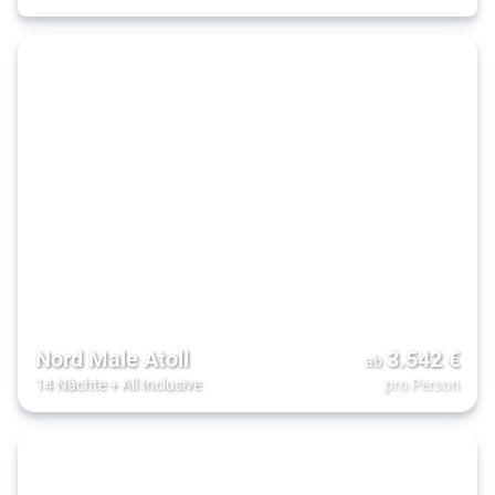
Nord Male Atoll
3.542
€
ab
14 Nächte
+
All Inclusive
pro Person