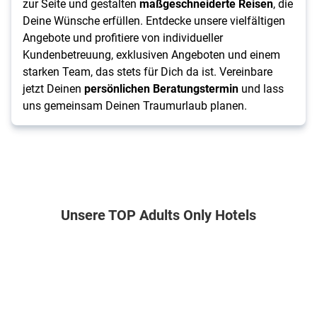
zur Seite und gestalten
maßgeschneiderte Reisen
, die
Deine Wünsche erfüllen. Entdecke unsere vielfältigen
Angebote und profitiere von individueller
Kundenbetreuung, exklusiven Angeboten und einem
starken Team, das stets für Dich da ist. Vereinbare
jetzt Deinen
persönlichen Beratungstermin
und lass
uns gemeinsam Deinen Traumurlaub planen.
Unsere TOP Adults Only Hotels
Dominikanische Republik . Südküste . Bayahibe
Spanien . Gran Canaria . Playa del Ingles
Griechenland . Kreta . Pigianos
Jamaika . Jam
HM
BLUESEA
Imperial
Hotel
Alma
Marieta
Palace
Riu
de
Spa
Montego
4
Bayahíbe
Bay
7